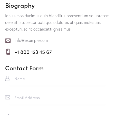
Biography
Ignissimos ducimus quin blandiitis praesentium voluptatem
deleniti atque corrupti quos dolores et quas molestias
excepturi. scint occaecatti gnissimus.
info@example.com
E-
+1 800 123 45 67
m
Ph
ail:
on
Contact Form
e: